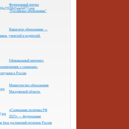
Федеральный портал
"Российское образование"
Навигатор образования —
иков, учителей и родителей.
Официальный интернет-
ормирования о социально-
ситуации в России
Министерство образования
Магаданской области.
«Социальная политика РФ
2025» — федеральная
я база достижений регионов России