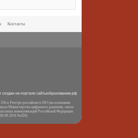
ы
Контакты
т создан на портале сайтыобразованию.рф
556 в Реестре российского ПО (на основании
иказа Министерства цифрового развития, связи
массовых коммуникаций Российской Федерации
 06.09.2016 №426)