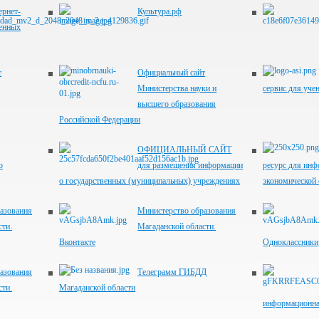
рнет-
Культура.рф
венных
т
Официальный сайт
Министерства науки и
сервис для учен
высшего образования
Российской Федерации
ОФИЦИАЛЬНЫЙ САЙТ
о
для размещения информации
ресурс для инф
о государственных (муниципальных) учреждениях
экономической 
азования
Министерство образования
сти.
Магаданской области.
Вконтакте
Одноклассники
азования
Телеграмм ГИБДД
сти.
Магаданской области
информационна