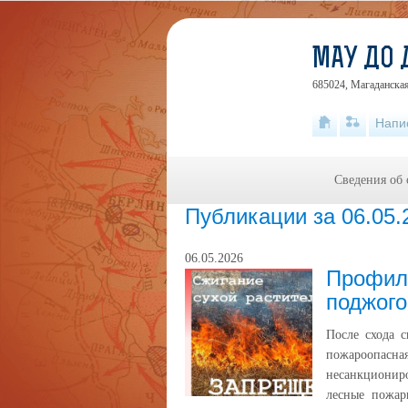
МАУ ДО 
685024, Магаданская 
Напи
Сведения об 
Публикации за 06.05.
06.05.2026
Профила
поджого
После схода 
пожароопасн
несанкционир
лесные пожар