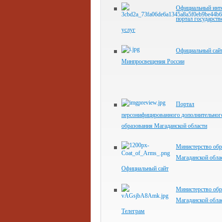
Официальный инте
портал государст
услуг
Официальный сай
Минпросвещения России
Портал
персонифицированного дополнительног
образования Магаданской области
Министерство обр
Магаданской обла
Официальный сайт
Министерство обр
Магаданской обла
Телеграм