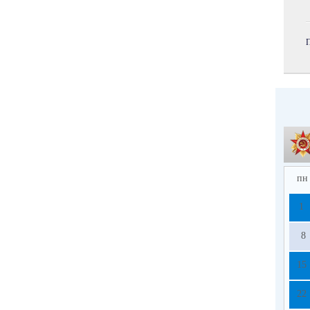
пн
1
8
15
22