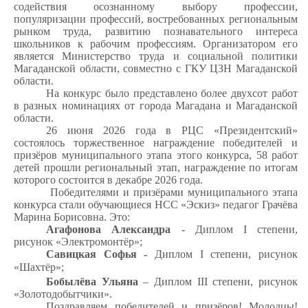
содействия осознанному выбору профессии,
популяризации профессий, востребованных региональным
рынком труда, развитию познавательного интереса
школьников к рабочим профессиям. Организатором его
является Министерство труда и социальной политики
Магаданской области, совместно с ГКУ ЦЗН Магаданской
области.
На конкурс было представлено более двухсот работ
в разных номинациях от города Магадана и Магаданской
области.
26 июня 2026 года в РЦС «Президентский»
состоялось торжественное награждение победителей и
призёров муниципального этапа этого конкурса, 58 работ
детей прошли региональный этап, награждение по итогам
которого состоится в декабре 2026 года.
Победителями и призёрами муниципального этапа
конкурса стали обучающиеся НСС «Эскиз» педагог Грачёва
Марина Борисовна. Это:
Агафонова Александра
- Диплом
I
степени,
рисунок «Электромонтёр»;
Савицкая Софья -
Диплом
I
степени, рисунок
«Шахтёр»;
Бобылёва Ульяна
– Диплом
III
степени, рисунок
«Золотодобытчики».
Поздравляем победителей и призёров! Молодцы!