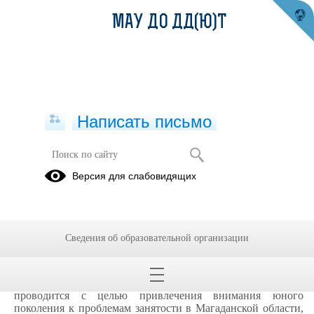
МАУ ДО ДД(Ю)Т
Написать письмо
Областной конкурс молодёжных
Версия для слабовидящих
творческих работ «Разнообразный
мир профессий Магаданской
области» в 2026 году
Сведения об образовательной организации
26.06.2026
Областной конкурс молодёжных творческих работ
«Разнообразный мир профессий Магаданской области»
проводится с целью привлечения внимания юного
поколения к проблемам занятости в Магаданской области,